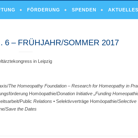
FTUNG
FÖRDERUNG
SPENDEN
AKTUELLE
 6 – FRÜHJAHR/SOMMER 2017
ärztekongress in Leipzig
axis/
The Homeopathy Foundation –
Research
for Homeopathy in Pra
chungsförderung Homöopathie/
Donation Initiative „Funding Homeopath
keitsarbeit/Public
Relations
• Selektivverträge Homöopathie/
Selective
ne/
Save the Dates