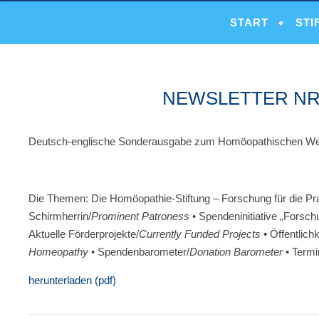
START
STI
NEWSLETTER NR.
Deutsch-englische Sonderausgabe zum Homöopathischen Welt
Die Themen:
Die Homöopathie-Stiftung – Forschung für die Pr
Schirmherrin/
Prominent Patroness
• Spendeninitiative „Fors
Aktuelle Förderprojekte/
Currently Funded Projects
• Öffentlich
Homeopathy
• Spendenbarometer/
Donation Barometer
• Termi
herunterladen (pdf)