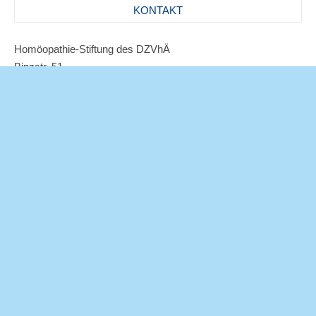
KONTAKT
Homöopathie-Stiftung des DZVhÄ
Binzstr. 51
13189 Berlin
Tel 030 – 325 97 34-27
Email:
dialog@homoeopathie-stiftung.de
Facebook
© 2026 - Alle Rechte Homöopathie Stiftung des DZVhÄ