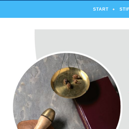
START
STI