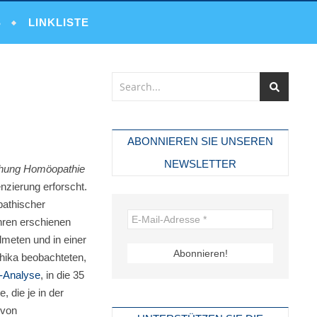
S
LINKLISTE
ABONNIEREN SIE UNSEREN
NEWSLETTER
chung Homöopathie
nzierung erforscht.
pathischer
hren erschienen
dmeten und in einer
hika beobachteten,
a-Analyse
, in die 35
 die je in der
 von